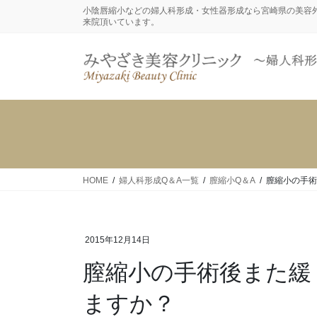
コ
ナ
小陰唇縮小などの婦人科形成・女性器形成なら宮崎県の美容
来院頂いています。
ン
ビ
テ
ゲ
ン
ー
ツ
シ
に
ョ
移
ン
動
に
移
動
HOME
婦人科形成Q＆A一覧
膣縮小Q＆A
膣縮小の手術
2015年12月14日
膣縮小の手術後また緩
ますか？